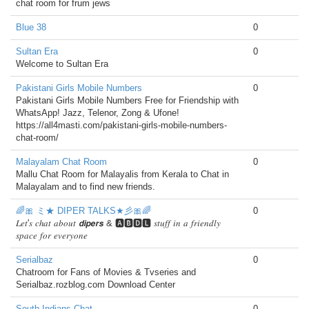
chat room for frum jews
Blue 38
0
Sultan Era
0
Welcome to Sultan Era
Pakistani Girls Mobile Numbers
0
Pakistani Girls Mobile Numbers Free for Friendship with
WhatsApp! Jazz, Telenor, Zong & Ufone!
https://all4masti.com/pakistani-girls-mobile-numbers-
chat-room/
Malayalam Chat Room
0
Mallu Chat Room for Malayalis from Kerala to Chat in
Malayalam and to find new friends.
🌈🎀 ミ★ DIPER TALKS★彡🎀🌈
0
𝐿𝑒𝑡'𝑠 𝑐ℎ𝑎𝑡 𝑎𝑏𝑜𝑢𝑡 𝙙𝙞𝙥𝙚𝙧𝙨 & 🅰🅱🅳🅻 𝑠𝑡𝑢𝑓𝑓 𝑖𝑛 𝑎 𝑓𝑟𝑖𝑒𝑛𝑑𝑙𝑦
𝑠𝑝𝑎𝑐𝑒 𝑓𝑜𝑟 𝑒𝑣𝑒𝑟𝑦𝑜𝑛𝑒
Serialbaz
0
Chatroom for Fans of Movies & Tvseries and
Serialbaz.rozblog.com Download Center
South Indians Chat
0