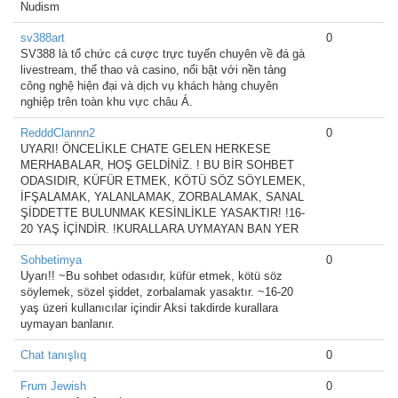
Nudism
sv388art
0
SV388 là tổ chức cá cược trực tuyến chuyên về đá gà
livestream, thể thao và casino, nổi bật với nền tảng
công nghệ hiện đại và dịch vụ khách hàng chuyên
nghiệp trên toàn khu vực châu Á.
RedddClannn2
0
UYARI! ÖNCELİKLE CHATE GELEN HERKESE
MERHABALAR, HOŞ GELDİNİZ. ! BU BİR SOHBET
ODASIDIR, KÜFÜR ETMEK, KÖTÜ SÖZ SÖYLEMEK,
İFŞALAMAK, YALANLAMAK, ZORBALAMAK, SANAL
ŞİDDETTE BULUNMAK KESİNLİKLE YASAKTIR! !16-
20 YAŞ İÇİNDİR. !KURALLARA UYMAYAN BAN YER
Sohbetimya
0
Uyarı!! ~Bu sohbet odasıdır, küfür etmek, kötü söz
söylemek, sözel şiddet, zorbalamak yasaktır. ~16-20
yaş üzeri kullanıcılar içindir Aksi takdirde kurallara
uymayan banlanır.
Chat tanışlıq
0
Frum Jewish
0