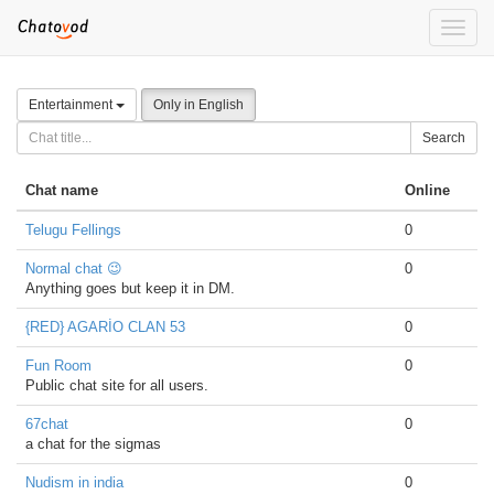
Toggle
naviga
Entertainment
Only in English
Search
Chat name
Online
Telugu Fellings
0
Normal chat 😉
0
Anything goes but keep it in DM.
{RED} AGARİO CLAN 53
0
Fun Room
0
Public chat site for all users.
67chat
0
a chat for the sigmas
Nudism in india
0