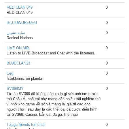
RED CLAN 049
0
RED CLAN 049
IEUTUWUREUEU
0
سایه نشینن
0
Radical Notions
LIVE ON AIR
0
Listen to LIVE Broadcast and Chat with the listeners.
BLUECLAN21
0
Ceg
0
İstekleriniz on planda
SV368MY
0
Từ lâu SV368 đã không còn xa lạ gì với anh em cược
thủ Châu Á, nhà cái này mang đến nhiều trải nghiệm thú
vị nhờ kho game đồ sộ và mang lại giá trị cao cho
người chơi, sau đây là các thể loại cá cược điển hình
tại SV368: Casino, bắn cá, đá gà, thể thao
Telugu friends fun chat
0