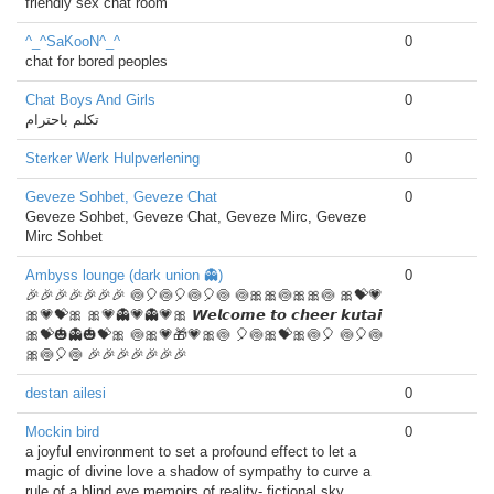
friendly sex chat room
^_^SaKooN^_^
0
chat for bored peoples
Chat Boys And Girls
0
تكلم باحترام
Sterker Werk Hulpverlening
0
Geveze Sohbet, Geveze Chat
0
Geveze Sohbet, Geveze Chat, Geveze Mirc, Geveze
Mirc Sohbet
Ambyss lounge (dark union 👻)
0
🎉🎉🎉🎉🎉🎉🎉 🍥🎈🍥🎈🍥🎈🍥 🍥🎀🎀🍥🎀🎀🍥 🎀💝💗
🎀💗💝🎀 🎀💗👻💗👻💗🎀 𝙒𝙚𝙡𝙘𝙤𝙢𝙚 𝙩𝙤 𝙘𝙝𝙚𝙚𝙧 𝙠𝙪𝙩𝙖𝙞
🎀💝🎃👻🎃💝🎀 🍥🎀💗🎁💗🎀🍥 🎈🍥🎀💝🎀🍥🎈 🍥🎈🍥
🎀🍥🎈🍥 🎉🎉🎉🎉🎉🎉🎉
destan ailesi
0
Mockin bird
0
a joyful environment to set a profound effect to let a
magic of divine love a shadow of sympathy to curve a
rule of a blind eye memoirs of reality- fictional sky