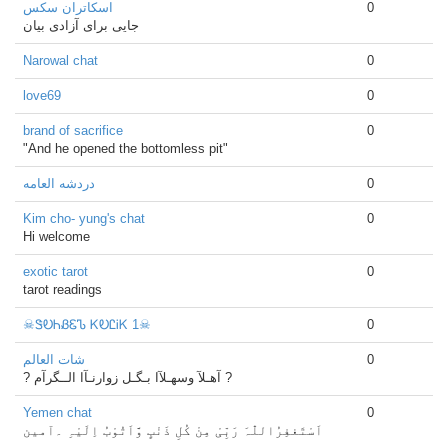
اسکاتران سکس
0
جایی برای آزادی بیان
Narowal chat
0
love69
0
brand of sacrifice
0
"And he opened the bottomless pit"
دردشه العامه
0
Kim cho- yung's chat
0
Hi welcome
exotic tarot
0
tarot readings
☠ᏕᎧᏂᏰᏋᏖ ᏦᎧᏝᎥᏦ 1☠
0
شات العالم
0
? آهـلآ وسهـلآا بـگـل زوارنـآا الــگرآم ?
Yemen chat
0
‏اَسْتَغفِرُاللّٰہَ رَبِّیْ مِنْ کُلِ ذَنْبٍ وَّاَتُوْبُ اِلَیْہِ ۔آمین