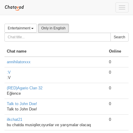
Toggle
naviga
Entertainment
Only in English
Search
Chat name
Online
annihilatorxxx
0
:V
0
:V
(RED)Agario Clan 32
0
Eğlence
Talk to John Doe!
0
Talk to John Doe!
ilkchat21
0
bu chatda musiqiler,oyunlar ve yarışmalar olacaq