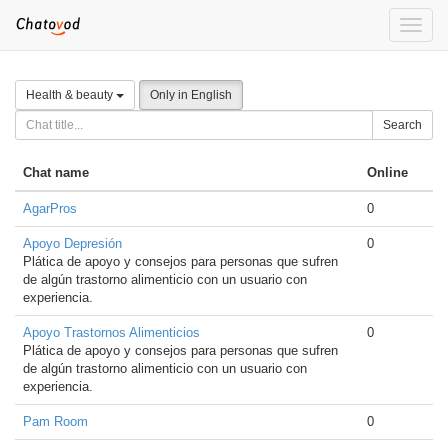
Toggle
naviga
Health & beauty
Only in English
Search
Chat name
Online
AgarPros
0
Apoyo Depresión
0
Plática de apoyo y consejos para personas que sufren
de algún trastorno alimenticio con un usuario con
experiencia.
Apoyo Trastornos Alimenticios
0
Plática de apoyo y consejos para personas que sufren
de algún trastorno alimenticio con un usuario con
experiencia.
Pam Room
0