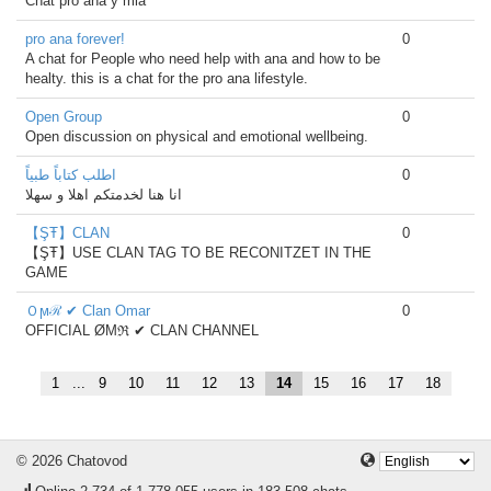
Chat pro ana y mia
pro ana forever!
0
A chat for People who need help with ana and how to be
healty. this is a chat for the pro ana lifestyle.
Open Group
0
Open discussion on physical and emotional wellbeing.
اطلب كتاباً طبياً
0
انا هنا لخدمتكم اهلا و سهلا
【ŞŦ】CLAN
0
【ŞŦ】USE CLAN TAG TO BE RECONITZET IN THE
GAME
Ｏϻℛ ✔ Clan Omar
0
OFFICIAL ØΜℜ ✔ CLAN CHANNEL
1
...
9
10
11
12
13
14
15
16
17
18
© 2026 Chatovod