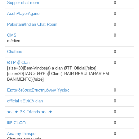
Supper chat room
0
AcehPlayerAgario
0
Pakistani/Indian Chat Room
0
OMS
0
médico
Chatbox
0
ØŦƤ ✌ Clan
0
[size=30]Bem-Vindos(a) a clan ØŦƤ Oficial[/size]
[size=30]TAG > ØŦƤ ✌ Clan (TRAIR RESULTARAR EM
BANIMENTO)[/size]
ΕκπαιδεύσειςΕπιστημόνων Υγείας
0
official ᖫᗴקᎥᑕᖭ clan
0
★·.·★ PK Fr!ends ★·.·★
0
ᗯᑭ ᑕᒪᗩᑎ
0
Ana my thinspo
0