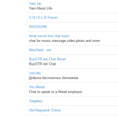
Yarn Up
Yarn About Life
S.H.I.E.L.D Forum
FACEKO99
hmar social live chat room
chat for music,message,video,photo and more
WesGard - чат
BuySTR.net Chat Room
BuySTR.net Chat
coin-life
Добыча бесплатных биткоинов
You.Retail
Chat to speak to a Retail employer.
Targetea
Old Ragnarok Online