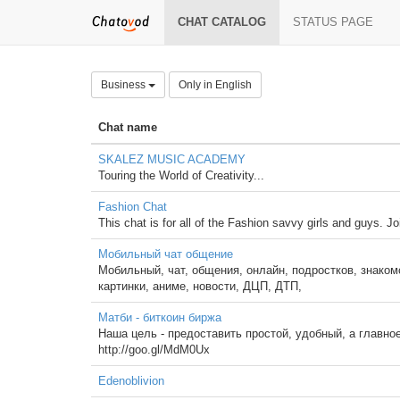
CHAT CATALOG
STATUS PAGE
Business
Only in English
Chat name
SKALEZ MUSIC ACADEMY
Touring the World of Creativity...
Fashion Chat
This chat is for all of the Fashion savvy girls and guys. Joi
Мобильный чат общение
Мобильный, чат, общения, онлайн, подростков, знаком
картинки, аниме, новости, ДЦП, ДТП,
Матби - биткоин биржа
Наша цель - предоставить простой, удобный, а главн
http://goo.gl/MdM0Ux
Edenoblivion