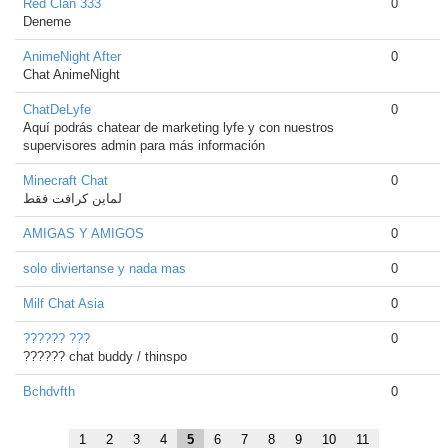
Red Clan 333
0
Deneme
AnimeNight After
0
Chat AnimeNight
ChatDeLyfe
0
Aquí podrás chatear de marketing lyfe y con nuestros
supervisores admin para más información
Minecraft Chat
0
لماين كرافت فقط
AMIGAS Y AMIGOS
0
solo diviertanse y nada mas
0
Milf Chat Asia
0
?????? ???
0
?????? chat buddy / thinspo
Bchdvfth
0
1
2
3
4
5
6
7
8
9
10
11