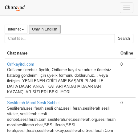
Toggle
naviga
Internet
Only in English
Search
Chat name
Online
Orifkayitol.com
0
Oriflame ücretsiz üyelik, Oriflame kayıt ve adrese ücretsiz
katalog gönderimi için üyelik formunu doldurunuz… veya
iletişim. YENİLENEN ORİFLAME BAŞARI PLANI İLE
DAHA DA ARTANKAT KAT ARTANDAHA DA ARTAN
KAZANÇLAR SİZLERİ BEKLİYOR!
Sesliferah Mobil Sesli Sohbet
0
Sesliferah,sesliferah sesli chat,sesli ferah,sesliferah sesli
siteler, sesliferah sesli
sohbet,sesliferah.com,sesliferah.net,sesliferah.org,sesliferah
mobilsesliferah chat,SESLIferah,SESLI
ferah,sesli,ferah,sesliferah okey,sesliferahu,Sesliferah.Com