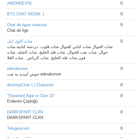
AMONDEVIN
0
BTS CHAT ROOM :)
0
Chat de ligue veracruz
0
Chat de lige
شات كاوي امل
0
شات الجوال.شات كتابي للجوال.شات قلوب .دردشة كتابية.شات
جوال, شات تعب للجوال, شات فله,الخليج, شات الشله, شات
فون,شات فله الخليج, شات الرياض , شات الغلا
edrnalsmon
0
خوش آمدید به چت edrnalsmon
desktopChat 1 | Chatovod
0
"{Spartan} Agar io Clan 10"
0
Erdemin Çöplüğü
DARKSPART CLAN
0
DARKSPART CLAN
Teluguincest
0