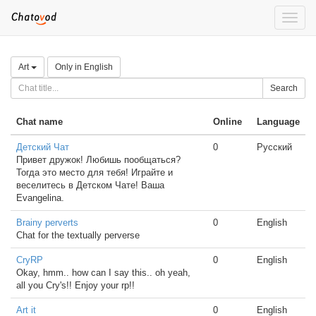
Toggle
naviga
Art
Only in English
Search
Chat name
Online
Language
Детский Чат
0
Русский
Привет дружок! Любишь пообщаться?
Тогда это место для тебя! Играйте и
веселитесь в Детском Чате! Ваша
Evangelina.
Brainy perverts
0
English
Chat for the textually perverse
CryRP
0
English
Okay, hmm.. how can I say this.. oh yeah,
all you Cry's!! Enjoy your rp!!
Art it
0
English