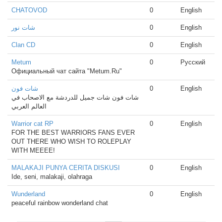
CHATOVOD
0
English
شات نور
0
English
Clan CD
0
English
Metum
0
Русский
Официальный чат сайта "Metum.Ru"
شات فون
0
English
شات فون شات جميل للدردشة مع الاصحاب في
العالم العربي
Warrior cat RP
0
English
FOR THE BEST WARRIORS FANS EVER
OUT THERE WHO WISH TO ROLEPLAY
WITH MEEEE!
MALAKAJI PUNYA CERITA DISKUSI
0
English
Ide, seni, malakaji, olahraga
Wunderland
0
English
peaceful rainbow wonderland chat