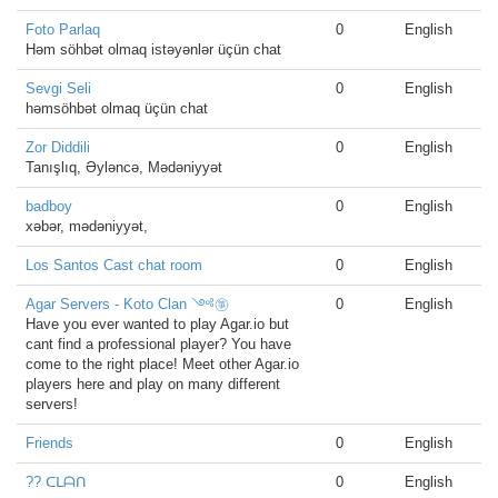
Foto Parlaq
0
English
Həm söhbət olmaq istəyənlər üçün chat
Sevgi Seli
0
English
həmsöhbət olmaq üçün chat
Zor Diddili
0
English
Tanışlıq, Əyləncə, Mədəniyyət
badboy
0
English
xəbər, mədəniyyət,
Los Santos Cast chat room
0
English
Agar Servers - Koto Clan ༺㉇
0
English
Have you ever wanted to play Agar.io but
cant find a professional player? You have
come to the right place! Meet other Agar.io
players here and play on many different
servers!
Friends
0
English
?? ᑕᒪᗩᑎ
0
English