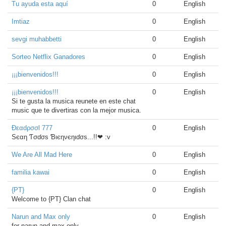
Tu ayuda esta aquí
0
English
Imtiaz
0
English
sevgi muhabbetti
0
English
Sorteo Netflix Ganadores
0
English
¡¡¡bienvenidos!!!
0
English
¡¡¡bienvenidos!!!
0
English
Si te gusta la musica reunete en este chat
music que te divertiras con la mejor musica.
Ðεαdρσσl 777
0
English
Sєαη Ƭσɗσѕ Ɓιєηνєηιɗσѕ...!!❤ :v
We Are All Mad Here
0
English
familia kawai
0
English
{PT}
0
English
Welcome to {PT} Clan chat
Narun and Max only
0
English
for narun and max only