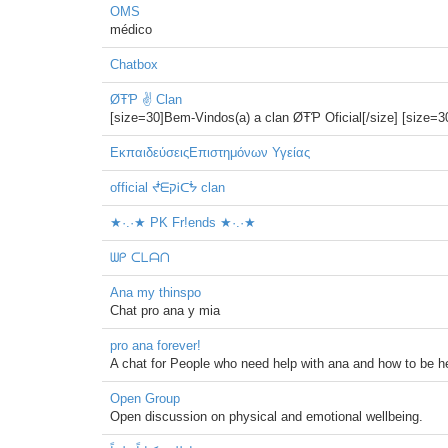
OMS
médico
Chatbox
ØŦƤ ✌ Clan
[size=30]Bem-Vindos(a) a clan ØŦƤ Oficial[/size] [s
ΕκπαιδεύσειςΕπιστημόνων Υγείας
official ᖫᗴקᎥᑕᖭ clan
★·.·★ PK Fr!ends ★·.·★
ᗯᑭ ᑕᒪᗩᑎ
Ana my thinspo
Chat pro ana y mia
pro ana forever!
A chat for People who need help with ana and how to be heal
Open Group
Open discussion on physical and emotional wellbeing.