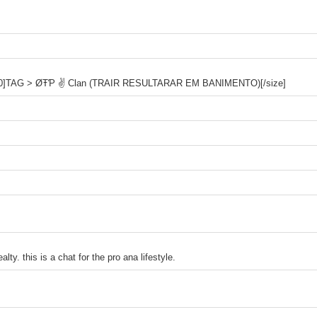
ize=30]TAG > ØŦƤ ✌ Clan (TRAIR RESULTARAR EM BANIMENTO)[/size]
ty. this is a chat for the pro ana lifestyle.