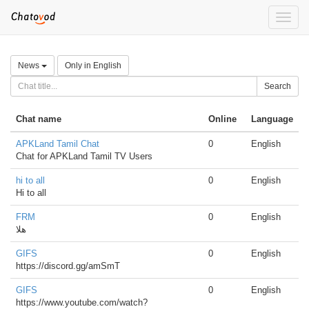
Toggle
naviga
News
Only in English
Search
Chat name
Online
Language
APKLand Tamil Chat
0
English
Chat for APKLand Tamil TV Users
hi to all
0
English
Hi to all
FRM
0
English
هلا
GIFS
0
English
https://discord.gg/amSmT
GIFS
0
English
https://www.youtube.com/watch?