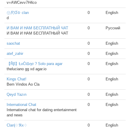
v=AWCevv7H4co
㋡尺Ɠ♔ clan
0
English
d
И ВАМ И НАМ БЕСПЛАТНЫЙ ЧАТ
0
Русский
И ВАМ И НАМ БЕСПЛАТНЫЙ ЧАТ
saochat
0
English
atef_zahir
0
English
【Řβ】ŁυĆƗΔησ ? Solo para agar
0
English
theluciano gg xd agar.io
Kings Chat!
0
English
Bem Vindos Ao Cla
Qeyd Yazın
0
English
International Chat
0
English
International chat for dating entertainment
and news
Clan|♢ℜx♢
0
English