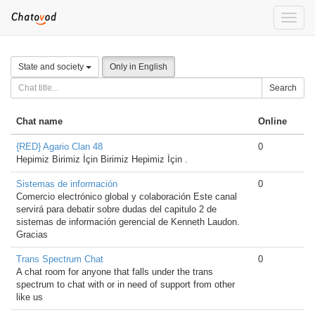
Toggle
naviga
State and society
Only in English
Search
Chat name
Online
{RED} Agario Clan 48
0
Hepimiz Birimiz İçin Birimiz Hepimiz İçin .
Sistemas de información
0
Comercio electrónico global y colaboración Este canal
servirá para debatir sobre dudas del capitulo 2 de
sistemas de información gerencial de Kenneth Laudon.
Gracias
Trans Spectrum Chat
0
A chat room for anyone that falls under the trans
spectrum to chat with or in need of support from other
like us