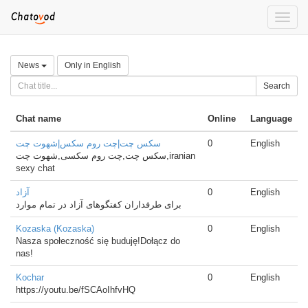
Toggle
naviga
News
Only in English
Search
Chat name
Online
Language
سکس چت|چت روم سکس|شهوت چت
0
English
سکس چت,چت روم سکسی,شهوت چت,iranian
sexy chat
آزاد
0
English
برای طرفداران کفتگوهای آزاد در تمام موارد
Kozaska (Kozaska)
0
English
Nasza społeczność się buduję!Dołącz do
nas!
Kochar
0
English
https://youtu.be/fSCAoIhfvHQ