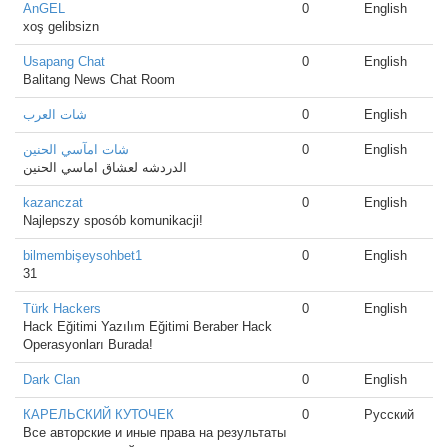
AnGEL
0
English
xoş gelibsizn
Usapang Chat
0
English
Balitang News Chat Room
شات العرب
0
English
شات امآسي الحنين
0
English
الدردشه لعشاق اماسي الحنين
kazanczat
0
English
Najlepszy sposób komunikacji!
bilmembişeysohbet1
0
English
31
Türk Hackers
0
English
Hack Eğitimi Yazılım Eğitimi Beraber Hack
Operasyonları Burada!
Dark Clan
0
English
КАРЕЛЬСКИЙ КУТОЧЕК
0
Русский
Все авторские и иные права на результаты