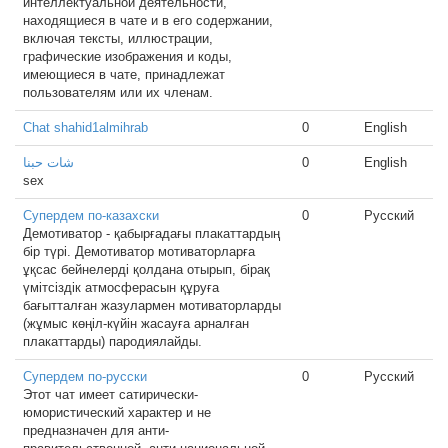
интеллектуальной деятельности,
находящиеся в чате и в его содержании,
включая тексты, иллюстрации,
графические изображения и коды,
имеющиеся в чате, принадлежат
пользователям или их членам.
Chat shahid1almihrab
0
English
شات حبنا
0
English
sex
Супердем по-казахски
0
Русский
Демотиватор - қабырғадағы плакаттардың
бір түрі. Демотиватор мотиваторларға
ұқсас бейнелерді қолдана отырып, бірақ
үмітсіздік атмосферасын құруға
бағытталған жазулармен мотиваторларды
(жұмыс көңіл-күйін жасауға арналған
плакаттарды) пародиялайды.
Супердем по-русски
0
Русский
Этот чат имеет сатирически-
юмористический характер и не
предназначен для анти-