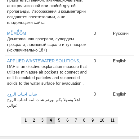
правительственной, анти-национальной,
анти-религиозной или любой другой
пропаганды. Изображения и комментарии
создаются посетителями, а не
владельцами сайта.
MEͤMDͩOͦM
0
Русский
Демотивашлю просрали, супердем
просрали, ламповый всрале и тут посрем
(исключительно 18+)
APPLIED WASTEWATER SOLUTIONS,
0
English
DAF is an elective explanation measure that
utilizes miniature air pockets to connect and
drift flocculated particles and suspended
solids to the water surface for evacuation .
شات احباب الروح
0
English
اهلا وسهلا بكم نورتم شات لمة احباب الروح
غوالي
1
2
3
4
5
6
7
8
9
10
11