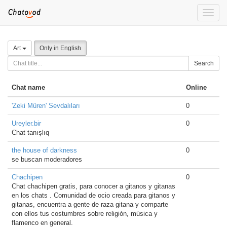
Toggle
naviga
Art
Only in English
Search
Chat name
Online
'Zeki Müren' Sevdalıları
0
Ureyler.bir
0
Chat tanışlıq
the house of darkness
0
se buscan moderadores
Chachipen
0
Chat chachipen gratis, para conocer a gitanos y gitanas
en los chats . Comunidad de ocio creada para gitanos y
gitanas, encuentra a gente de raza gitana y comparte
con ellos tus costumbres sobre religión, música y
flamenco en general.