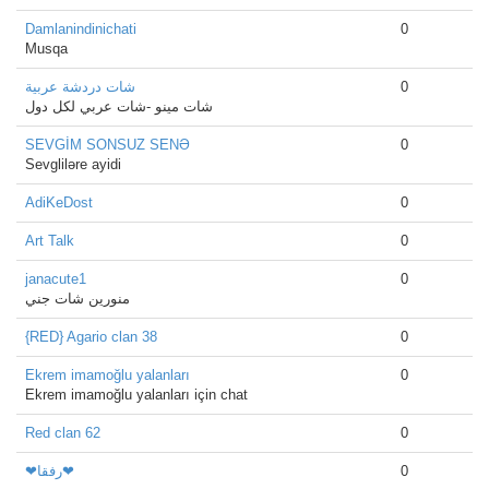
Damlanindinichati
0
Musqa
شات دردشة عربية
0
شات مينو -شات عربي لكل دول
SEVGİM SONSUZ SENƏ
0
Sevgliləre ayidi
AdiKeDost
0
Art Talk
0
janacute1
0
منورين شات جني
{RED} Agario clan 38
0
Ekrem imamoğlu yalanları
0
Ekrem imamoğlu yalanları için chat
Red clan 62
0
❤رفقا❤
0