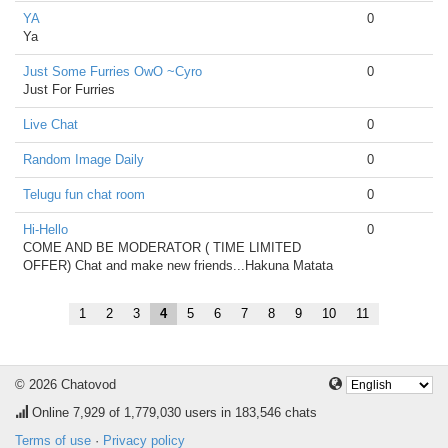
YA
0
Ya
Just Some Furries OwO ~Cyro
0
Just For Furries
Live Chat
0
Random Image Daily
0
Telugu fun chat room
0
Hi-Hello
0
COME AND BE MODERATOR ( TIME LIMITED
OFFER) Chat and make new friends...Hakuna Matata
1
2
3
4
5
6
7
8
9
10
11
© 2026 Chatovod
Online
7,929
of 1,779,030 users in 183,546 chats
Terms of use
·
Privacy policy