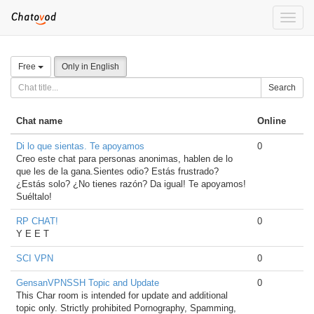
Toggle
naviga
Free
Only in English
Search
Chat name
Online
Di lo que sientas. Te apoyamos
0
Creo este chat para personas anonimas, hablen de lo
que les de la gana.Sientes odio? Estás frustrado?
¿Estás solo? ¿No tienes razón? Da igual! Te apoyamos!
Suéltalo!
RP CHAT!
0
Y E E T
SCI VPN
0
GensanVPNSSH Topic and Update
0
This Char room is intended for update and additional
topic only. Strictly prohibited Pornography, Spamming,