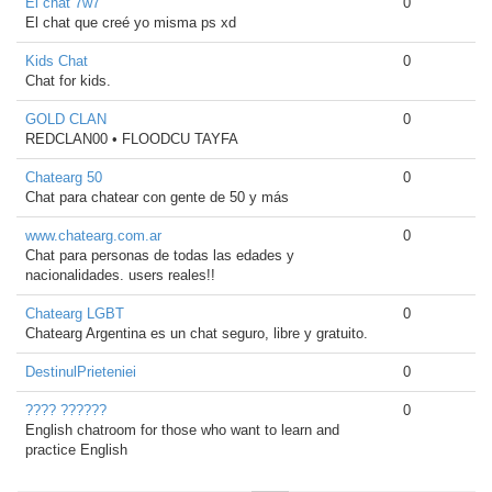
El chat 7w7
0
El chat que creé yo misma ps xd
Kids Chat
0
Chat for kids.
GOLD CLAN
0
REDCLAN00 • FLOODCU TAYFA
Chatearg 50
0
Chat para chatear con gente de 50 y más
www.chatearg.com.ar
0
Chat para personas de todas las edades y
nacionalidades. users reales!!
Chatearg LGBT
0
Chatearg Argentina es un chat seguro, libre y gratuito.
DestinulPrieteniei
0
???? ??????
0
English chatroom for those who want to learn and
practice English