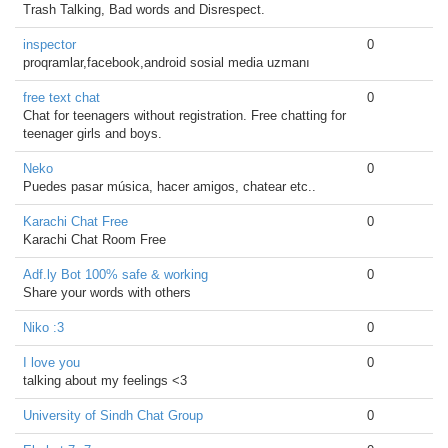
Trash Talking, Bad words and Disrespect.
inspector
0
proqramlar,facebook,android sosial media uzmanı
free text chat
0
Chat for teenagers without registration. Free chatting for
teenager girls and boys.
Neko
0
Puedes pasar música, hacer amigos, chatear etc..
Karachi Chat Free
0
Karachi Chat Room Free
Adf.ly Bot 100% safe & working
0
Share your words with others
Niko :3
0
I love you
0
talking about my feelings <3
University of Sindh Chat Group
0