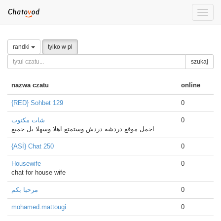
Toggle
naviga
randki
tylko w pl
szukaj
nazwa czatu
online
{RED} Sohbet 129
0
شات مكتوب
0
اجمل موقع دردشة دردش وستمتع اهلا وسهلا بل جميع
{ASİ} Chat 250
0
Housewife
0
chat for house wife
مرحبا بكم
0
mohamed.mattougi
0