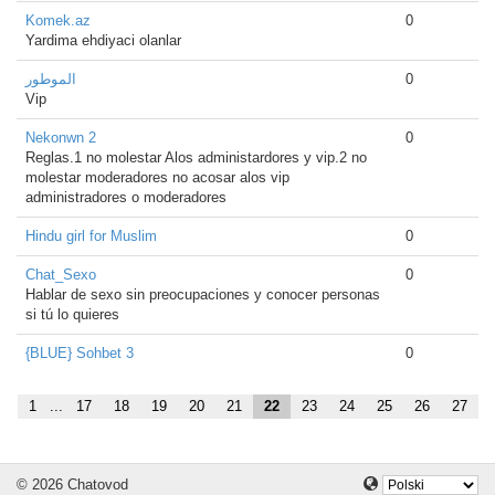
Komek.az
0
Yardima ehdiyaci olanlar
الموطور
0
Vip
Nekonwn 2
0
Reglas.1 no molestar Alos administardores y vip.2 no
molestar moderadores no acosar alos vip
administradores o moderadores
Hindu girl for Muslim
0
Chat_Sexo
0
Hablar de sexo sin preocupaciones y conocer personas
si tú lo quieres
{BLUE} Sohbet 3
0
1
...
17
18
19
20
21
22
23
24
25
26
27
© 2026 Chatovod