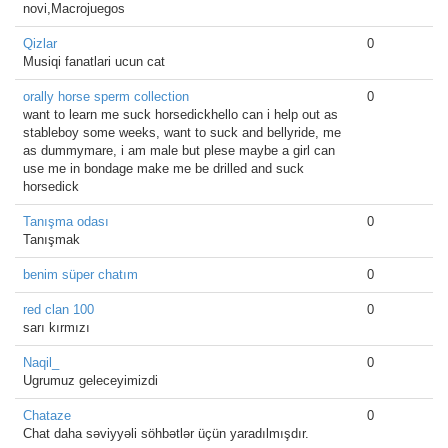
novi,Macrojuegos
Qizlar
0
Musiqi fanatlari ucun cat
orally horse sperm collection
0
want to learn me suck horsedickhello can i help out as
stableboy some weeks, want to suck and bellyride, me
as dummymare, i am male but plese maybe a girl can
use me in bondage make me be drilled and suck
horsedick
Tanışma odası
0
Tanışmak
benim süper chatım
0
red clan 100
0
sarı kırmızı
Naqil_
0
Ugrumuz geleceyimizdi
Chataze
0
Chat daha səviyyəli söhbətlər üçün yaradılmışdır.