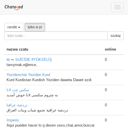
Toggle
naviga
randki
tylko w pl
szukaj
nazwa czatu
online
₪ ⇴ SUİCİDE #YÜKSELİŞ
0
tanışmak,eğlence,
Yezidenchat Yeziden Kurd
0
Kurd Kurdistan Kurdish Yeziden daweta Dawet ezdi
سکس چت لانا
0
به چتروم سکسی لانا خوش آمدید
دردشة عراقنا
0
دردشة عراقية تجمع شباب وبنات العراق
Imperio
0
Aqui pueden hacer lo q desen sexo,chat,amor,buscar