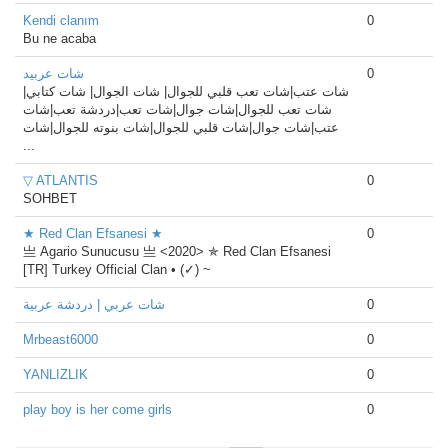
Kendi clanım
0
Bu ne acaba
شات عربيد
0
شات عتب|شات تعب قلبي للجوال| شات الجوال| شات كتابي|
شات تعب للجوال|شات جوال|شات تعب|دردشة تعب|شات
عتب|شات جوال|شات قلبي للجوال|شات بنوته للجوال|شات
...
▽ ATLANTIS
0
SOHBET
★ Red Clan Efsanesi ★
0
亗 Agario Sunucusu 亗 <2020> ✯ Red Clan Efsanesi
[TR] Turkey Official Clan • (✓) ~
شات عربي | دردشة عربية
0
Mrbeast6000
0
YANLIZLIK
0
play boy is her come girls
0