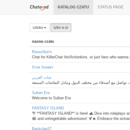
KATALOG CZATU
STATUS PAGE
sztuka
tylko w pl
nazwa czatu
RosexNun's
Chat for KillerChat Irls/fictionkins, or just fans who wanna a
Sᴛᴀʀ Sᴏʜʙᴇᴛ
شات العربي
Sultan Era
Welcome to Sultan Era
FANTASY ISLAND
🌴 **FANTASY ISLAND** is here! 🌊 Dive into roleplays and
😂 and unforgettable adventures! 🍹🔥 Embrace the extrao
Backclan27