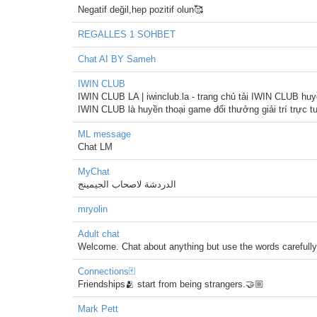
Negatif değil,hep pozitif olun🥰
REGALLES 1 SOHBET
Chat AI BY Sameh
IWIN CLUB
IWIN CLUB LA | iwinclub.la - trang chủ tải IWIN CLUB huy
IWIN CLUB là huyền thoại game đổi thưởng giải trí trực 
ML message
Chat LM
MyChat
الدردشة لاصحاب الجيمينج
mryolin
Adult chat
Welcome. Chat about anything but use the words carefull
Connections🃏
Friendships🫂 start from being strangers.🤝🏼
Mark Pett