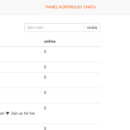
PANEL KONTROLNY CHATU
szukaj
online
0
0
0
0
0
s! 💖 Join us for fun
0