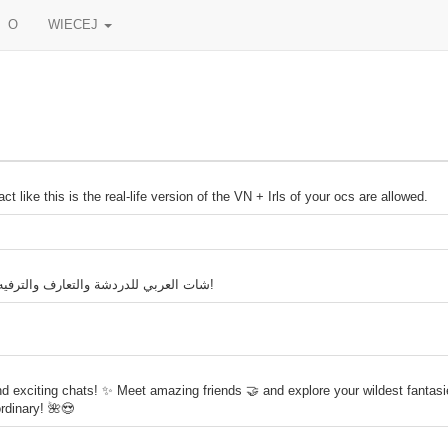
O
WIECEJ
ct like this is the real-life version of the VN + Irls of your ocs are allowed.
شات العربي للدردشة والتعارف والترفيه، تواصل مع أصدقاء من مختلف الدول وتبادل النقاشات الممتعة!
 exciting chats! ✨ Meet amazing friends 🤝 and explore your wildest fantasie
rdinary! 🌺😍