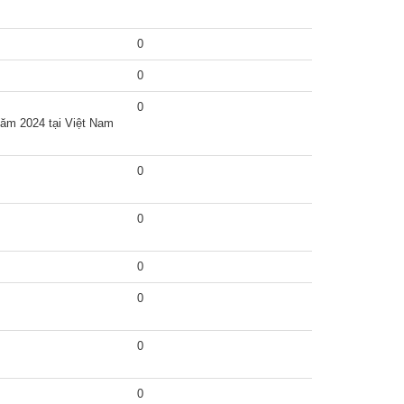
0
0
0
năm 2024 tại Việt Nam
0
0
0
0
0
0