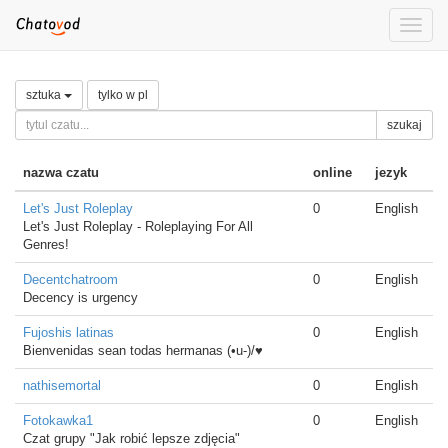
Toggle
naviga
sztuka
tylko w pl
szukaj
nazwa czatu
online
jezyk
Let's Just Roleplay
0
English
Let's Just Roleplay - Roleplaying For All
Genres!
Decentchatroom
0
English
Decency is urgency
Fujoshis latinas
0
English
Bienvenidas sean todas hermanas (•u-)/♥
nathisemortal
0
English
Fotokawka1
0
English
Czat grupy "Jak robić lepsze zdjęcia"