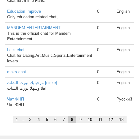
Chat for Anime Fans.
Education Improve
0
English
Only education related chat,
MANDEM ENTERTAINMENT
0
English
This is the official chat for Mandem
Entertainment.
Let's chat
0
English
Chat for Dating,Art,Music,Sports,Entertainment
lovers
maks chat
0
English
مرحبابك نورت الشات [nicke]
0
English
اهلا وسهلا نورت الشات
Чат ФНП
0
Русский
Чат ФНП
1
...
3
4
5
6
7
8
9
10
11
12
13