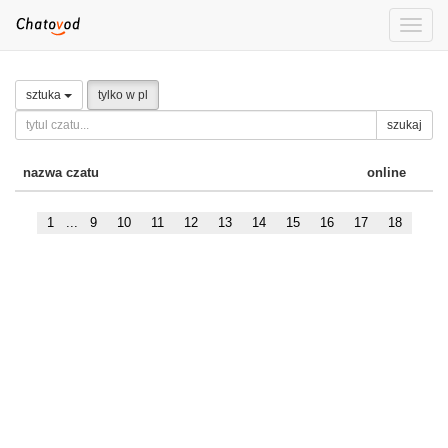
Toggle
naviga
sztuka
tylko w pl
szukaj
nazwa czatu
online
1
...
9
10
11
12
13
14
15
16
17
18