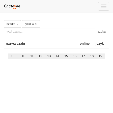
Toggle
naviga
sztuka
tylko w pl
szukaj
nazwa czatu
online
jezyk
1
...
10
11
12
13
14
15
16
17
18
19