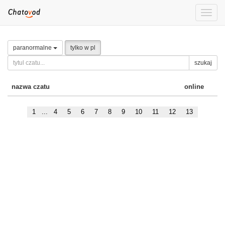
Toggle
naviga
paranormalne
tylko w pl
szukaj
nazwa czatu
online
1
...
4
5
6
7
8
9
10
11
12
13