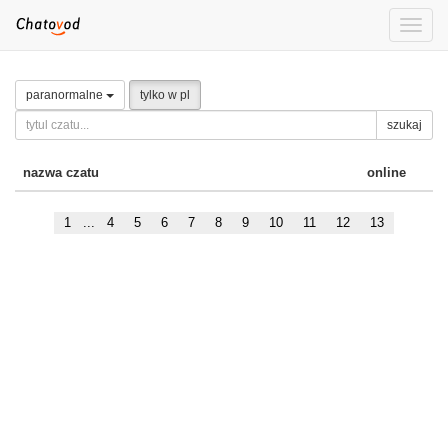
Toggle
naviga
paranormalne
tylko w pl
szukaj
nazwa czatu
online
1
...
4
5
6
7
8
9
10
11
12
13