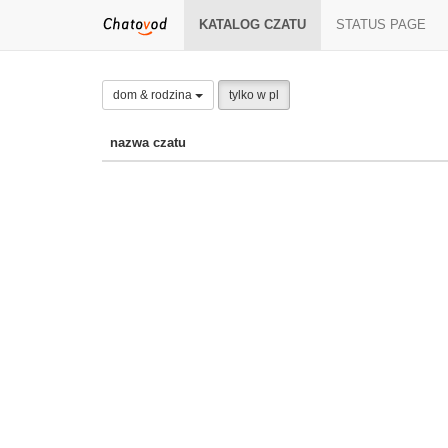
KATALOG CZATU
STATUS PAGE
dom & rodzina
tylko w pl
nazwa czatu