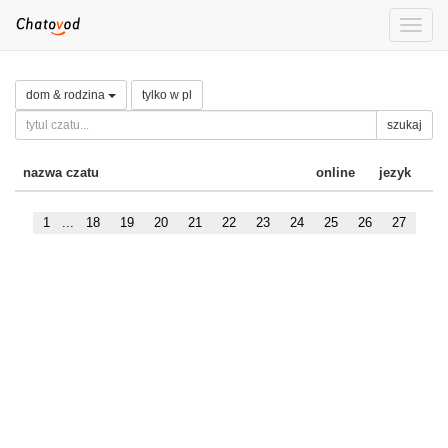
Toggle
naviga
dom & rodzina
tylko w pl
szukaj
nazwa czatu
online
jezyk
1
...
18
19
20
21
22
23
24
25
26
27