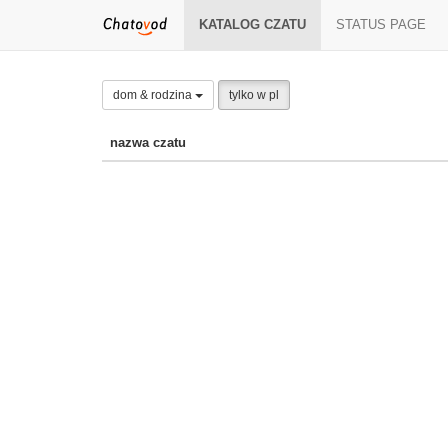
KATALOG CZATU
STATUS PAGE
dom & rodzina
tylko w pl
nazwa czatu