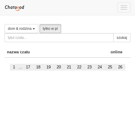
Toggle
naviga
dom & rodzina
tylko w pl
szukaj
nazwa czatu
online
1
...
17
18
19
20
21
22
23
24
25
26