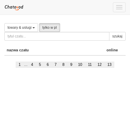
Toggle
naviga
towary & uslugi
tylko w pl
szukaj
nazwa czatu
online
1
...
4
5
6
7
8
9
10
11
12
13