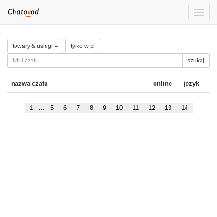
Toggle
naviga
towary & uslugi
tylko w pl
szukaj
nazwa czatu
online
jezyk
1
...
5
6
7
8
9
10
11
12
13
14