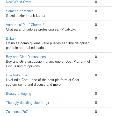
New World Order
0
Sametin Kerhanesi
0
Güzel sözler imanlı karılar
Vamoz Lo' Pibe' Chorro'..!
0
Chat para fumadores profesionales. (?) xdxdxd
Baka~
0
Uh no se como quieras verlo puedes ser libre de opinar
pero sin ser mal educado.
Boy and Girls Discussions
0
Boy and Girls discussion forum, one of Best Platform of
Discussing of opinions
Live India Chat..
0
LiveI ndia Chat , one of the best platform of Chat
system come and discuss and more
Beauty antiaging
0
The ugly duckling club for gir
0
Zukulencia7u7
0