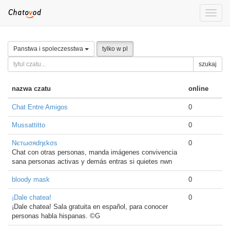
Toggle
naviga
Panstwa i spoleczesstwa
tylko w pl
szukaj
nazwa czatu
online
Chat Entre Amigos
0
Mussattitto
0
Nєтωσяdηεkσѕ
0
Chat con otras personas, manda imágenes convivencia
sana personas activas y demás entras si quietes nwn
bloody mask
0
¡Dale chatea!
0
¡Dale chatea! Sala gratuita en español, para conocer
personas habla hispanas. ©G