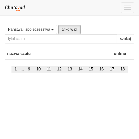
Toggle
naviga
Panstwa i spoleczesstwa
tylko w pl
szukaj
nazwa czatu
online
1
...
9
10
11
12
13
14
15
16
17
18