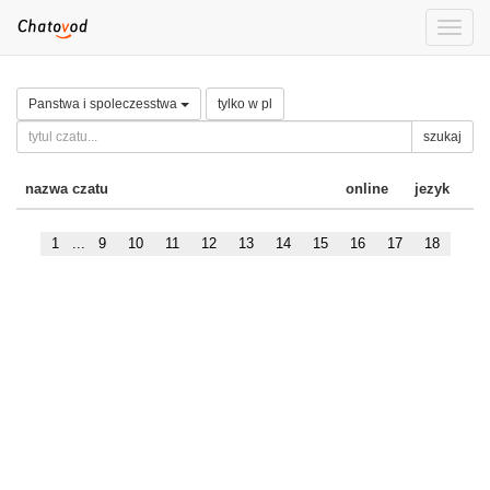
Toggle
naviga
Panstwa i spoleczesstwa
tylko w pl
szukaj
nazwa czatu
online
jezyk
1
...
9
10
11
12
13
14
15
16
17
18