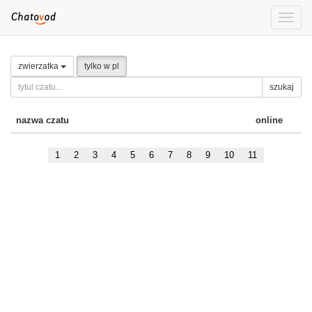
Toggle
naviga
zwierzatka
tylko w pl
szukaj
nazwa czatu
online
1
2
3
4
5
6
7
8
9
10
11