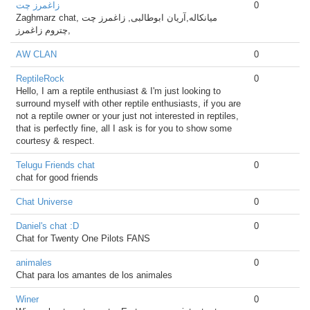
زاغمرز چت
0
Zaghmarz chat, میانکاله,آریان ابوطالبی, زاغمرز چت
,چتروم زاغمرز
AW CLAN
0
ReptileRock
0
Hello, I am a reptile enthusiast & I'm just looking to
surround myself with other reptile enthusiasts, if you are
not a reptile owner or your just not interested in reptiles,
that is perfectly fine, all I ask is for you to show some
courtesy & respect.
Telugu Friends chat
0
chat for good friends
Chat Universe
0
Daniel's chat :D
0
Chat for Twenty One Pilots FANS
animales
0
Chat para los amantes de los animales
Winer
0