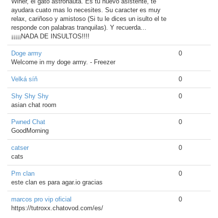
Winer, el gato astronauta. Es tu nuevo asistente, te
ayudara cuato mas lo necesites. Su caracter es muy
relax, cariñoso y amistoso (Si tu le dices un isulto el te
responde con palabras tranquilas). Y recuerda...
¡¡¡¡¡NADA DE INSULTOS!!!!
Doge army
0
Welcome in my doge army. - Freezer
Velká síň
0
Shy Shy Shy
0
asian chat room
Pwned Chat
0
GoodMorning
catser
0
cats
Pm clan
0
este clan es para agar.io gracias
marcos pro vip oficial
0
https://tutroxx.chatovod.com/es/