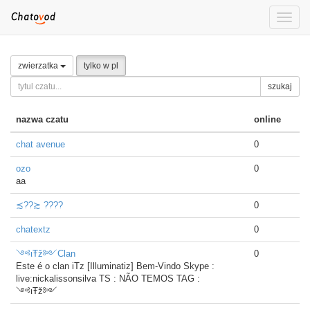
Toggle
naviga
zwierzatka
tylko w pl
szukaj
nazwa czatu
online
chat avenue
0
ozo
0
aa
≾??≿ ????
0
chatextz
0
༺ιŦž༻Clan
0
Este é o clan iTz [Illuminatiz] Bem-Vindo Skype :
live:nickalissonsilva TS : NÃO TEMOS TAG :
༺ιŦž༻