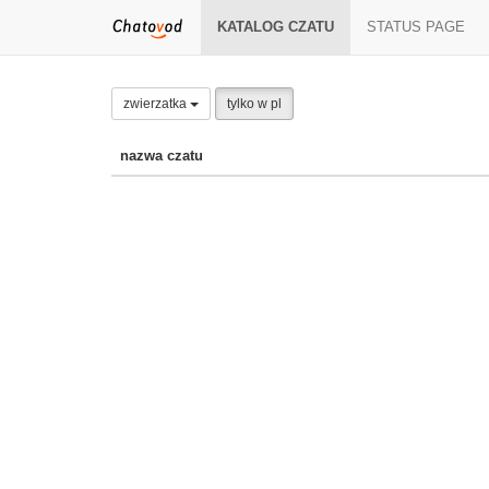
KATALOG CZATU
STATUS PAGE
zwierzatka
tylko w pl
nazwa czatu