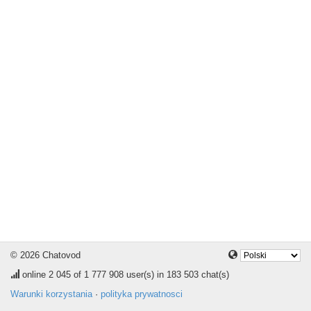
© 2026 Chatovod
online
2 045
of 1 777 908 user(s) in 183 503 chat(s)
Warunki korzystania
·
polityka prywatnosci