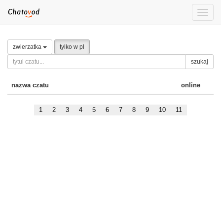
Toggle
naviga
zwierzatka
tylko w pl
szukaj
nazwa czatu
online
1
2
3
4
5
6
7
8
9
10
11