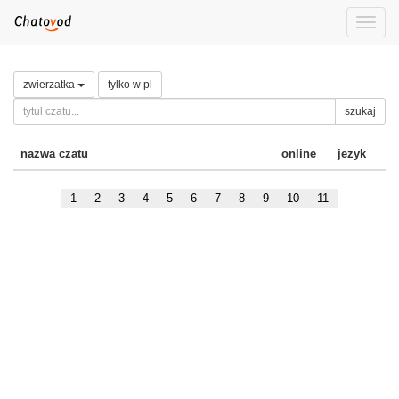
Toggle
naviga
zwierzatka
tylko w pl
szukaj
nazwa czatu
online
jezyk
1
2
3
4
5
6
7
8
9
10
11