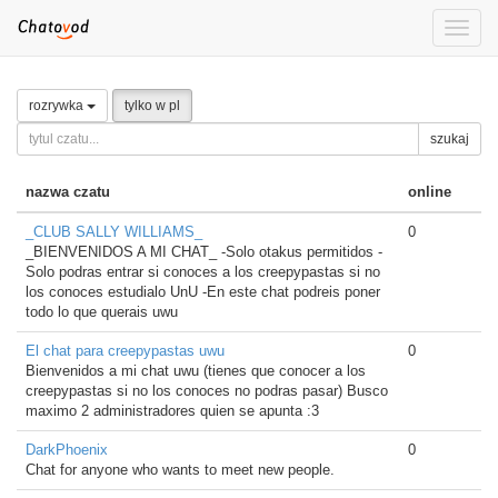
Toggle
naviga
rozrywka
tylko w pl
szukaj
nazwa czatu
online
_CLUB SALLY WILLIAMS_
0
_BIENVENIDOS A MI CHAT_ -Solo otakus permitidos -
Solo podras entrar si conoces a los creepypastas si no
los conoces estudialo UnU -En este chat podreis poner
todo lo que querais uwu
El chat para creepypastas uwu
0
Bienvenidos a mi chat uwu (tienes que conocer a los
creepypastas si no los conoces no podras pasar) Busco
maximo 2 administradores quien se apunta :3
DarkPhoenix
0
Chat for anyone who wants to meet new people.