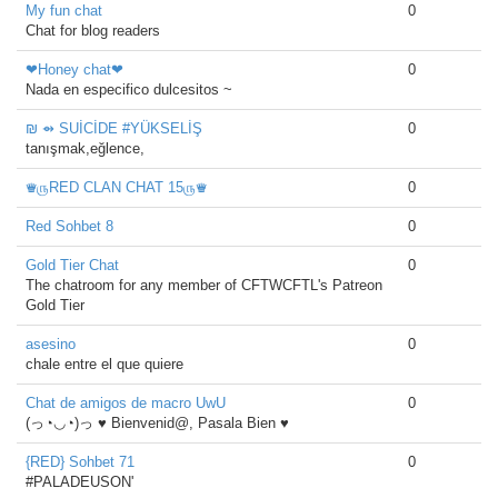
My fun chat
0
Chat for blog readers
❤Honey chat❤
0
Nada en especifico dulcesitos ~
₪ ⇴ SUİCİDE #YÜKSELİŞ
0
tanışmak,eğlence,
♛௫RED CLAN CHAT 15௫♛
0
Red Sohbet 8
0
Gold Tier Chat
0
The chatroom for any member of CFTWCFTL's Patreon
Gold Tier
asesino
0
chale entre el que quiere
Chat de amigos de macro UwU
0
(っ◔◡◔)っ ♥ Bienvenid@, Pasala Bien ♥
{RED} Sohbet 71
0
#PALADEUSON'