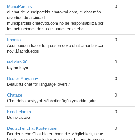
MundiParchis
0
al chat de Mundiparchis.chatovod.com, el chat más
divertido de a ciudad:::::::::::: -
mundiparchis.chatovod.com no se responsabiliza por
las actuaciones de sus usuarios en el chat. ::::::: -
Imperio
0
Aqui pueden hacer lo q desen sexo,chat,amor,buscar
novi,Macrojuegos
red clan 96
0
taylan kaya
Doctor Maryana♥️
0
Beautiful chat for language lovers?
Chataze
0
Chat daha səviyyəli söhbətlər üçün yaradılmışdır.
Kendi clanım
0
Bu ne acaba
Deutscher chat Kostenloser
0
Der deutsche Chat bietet Ihnen die Möglichkeit, neue
Leute für einen kostenlosen Online-Chat mit Fremden