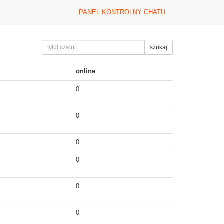
PANEL KONTROLNY CHATU
szukaj
online
0
0
0
0
0
0