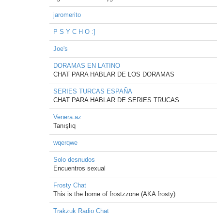
jaromerito
P S Y C H O :]
Joe's
DORAMAS EN LATINO
CHAT PARA HABLAR DE LOS DORAMAS
SERIES TURCAS ESPAÑA
CHAT PARA HABLAR DE SERIES TRUCAS
Venera.az
Tanışlıq
wqerqwe
Solo desnudos
Encuentros sexual
Frosty Chat
This is the home of frostzzone (AKA frosty)
Trakzuk Radio Chat