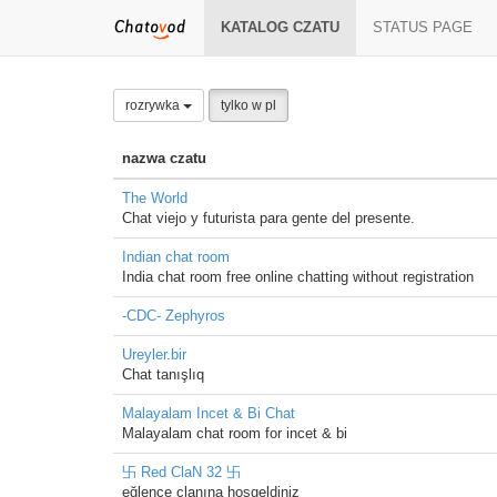
KATALOG CZATU
STATUS PAGE
rozrywka
tylko w pl
nazwa czatu
The World
Chat viejo y futurista para gente del presente.
Indian chat room
India chat room free online chatting without registration
-CDC- Zephyros
Ureyler.bir
Chat tanışlıq
Malayalam Incet & Bi Chat
Malayalam chat room for incet & bi
卐 Red ClaN 32 卐
eğlence clanına hoşgeldiniz