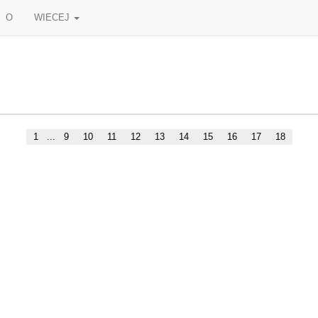
O
WIECEJ
1
...
9
10
11
12
13
14
15
16
17
18