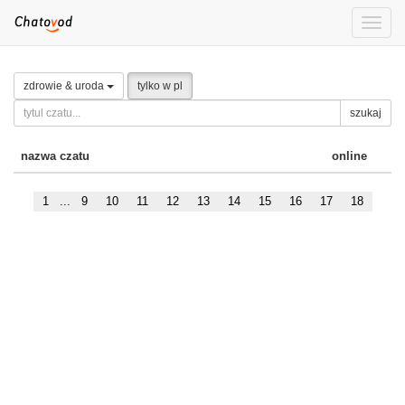
Toggle
naviga
zdrowie & uroda
tylko w pl
szukaj
nazwa czatu
online
1
...
9
10
11
12
13
14
15
16
17
18