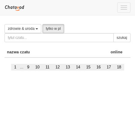
Toggle
naviga
zdrowie & uroda
tylko w pl
szukaj
nazwa czatu
online
1
...
9
10
11
12
13
14
15
16
17
18