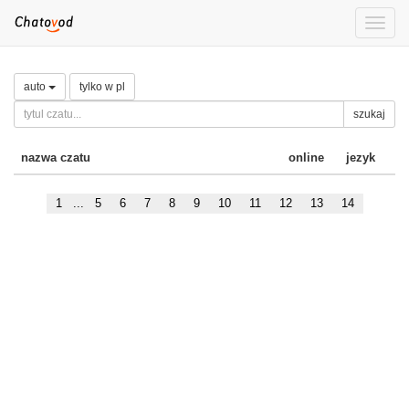
Toggle
naviga
auto
tylko w pl
szukaj
nazwa czatu
online
jezyk
1
...
5
6
7
8
9
10
11
12
13
14