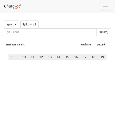
Toggle
naviga
sport
tylko w pl
szukaj
nazwa czatu
online
jezyk
1
...
10
11
12
13
14
15
16
17
18
19