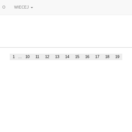
O
WIECEJ
1
...
10
11
12
13
14
15
16
17
18
19