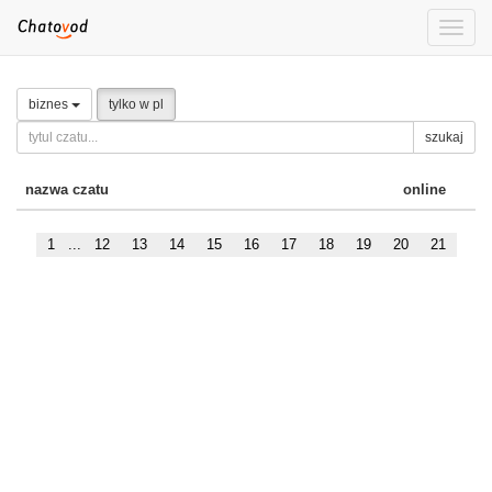
Toggle
naviga
biznes
tylko w pl
szukaj
nazwa czatu
online
1
...
12
13
14
15
16
17
18
19
20
21