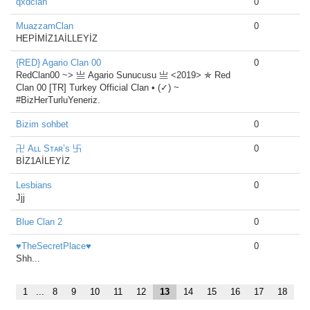
qxdclan
0
MuazzamClan
0
HEPİMİZ1AİLLEYİZ
{RED} Agario Clan 00
0
RedClan00 ~> 亗 Agario Sunucusu 亗 <2019> ✯ Red
Clan 00 [TR] Turkey Official Clan • (✓) ~
#BizHerTurluYeneriz.
Bizim sohbet
0
卍 Aʟʟ Sᴛᴀʀ’s 卐
0
BİZ1AİLEYİZ
Lesbians
0
Jjj
Blue Clan 2
0
♥TheSecretPlace♥
0
Shh...
1
...
8
9
10
11
12
13
14
15
16
17
18