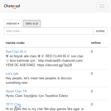
Toggle
naviga
internet
tylko w pl
szukaj
nazwa czatu
online
Red Clan 65 ☪
0
☢ en büyük aile clanı ☢ ☪ RED CLAN 65 ☪ son clan
ツ bize katılmak için : http://redclan65.chatovod.com/
YENİ DC ADESİMİZ: https://discord.gg/7jej2B
Let's talk
0
Hey people, let's meet new peoples & discuss
something new.
Hyrex Clan TR
0
Hyrex Clanı Seçtiğiniz İçin Teşekkür Ederiz
?Ƥ?? Clan
0
Hi im pͩiͤpͣeͭrͪ this is my clan We play games like agar. io