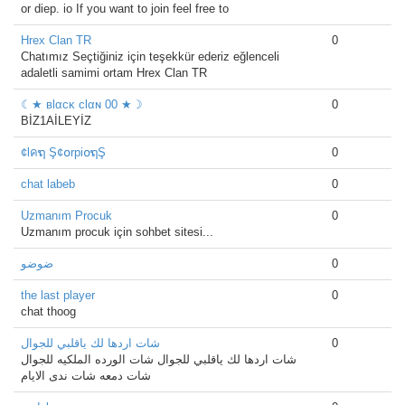
or diep. io If you want to join feel free to
Hrex Clan TR
0
Chatımız Seçtiğiniz için teşekkür ederiz eğlenceli
adaletli samimi ortam Hrex Clan TR
☾★ вlαcĸ clαɴ 00 ★☽
0
BİZ1AİLEYİZ
¢lคຖ Ş¢໐rpi໐ຖŞ
0
chat labeb
0
Uzmanım Procuk
0
Uzmanım procuk için sohbet sitesi...
ضوضو
0
the last player
0
chat thoog
شات اردها لك ياقلبي للجوال
0
شات اردها لك ياقلبي للجوال شات الورده الملكيه للجوال
شات دمعه شات ندى الايام