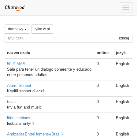
Toggle
naviga
darmowy
tylko w pl
szukaj
nazwa czatu
online
jezyk
50 Y MAS
0
English
Sala para tener un dialogo coherente y educado
entre personas adultas
Alarm Sohbet
0
English
Keyifli sohbet dileriz!
trivia
0
English
trivia fun and music
little lesbians
0
English
lesbians only!!!
AmizadesEntreHomens-(Brasil)
0
English