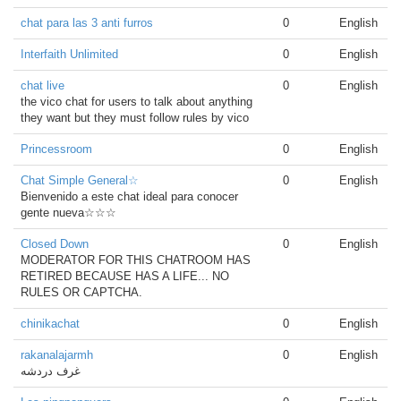
chat para las 3 anti furros
0
English
Interfaith Unlimited
0
English
chat live
0
English
the vico chat for users to talk about anything
they want but they must follow rules by vico
Princessroom
0
English
Chat Simple General☆
0
English
Bienvenido a este chat ideal para conocer
gente nueva☆☆☆
Closed Down
0
English
MODERATOR FOR THIS CHATROOM HAS
RETIRED BECAUSE HAS A LIFE... NO
RULES OR CAPTCHA.
chinikachat
0
English
rakanalajarmh
0
English
غرف دردشه