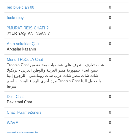
red blue clan 00
0
fuckerboy
0
?MURAT REİS CHATİ ?
0
?YER YAŞTAN İNSAN ?
Arka sokaklar Çatı
0
Arkaşlar kazanın
Menu TReCoLA Chat
0
Trecola Chat شات تعارف - تعرف على شخصيات مختلفة من
جميع انحاء جمهورية مصر العربية والوطن العربي - تريكولا
شات شات مصر شات عرب شات رومانسي - للرجوع إلينا
مرة أخري الرجاء البحث بـ أسم Trecola Chat والدخول الينا
سريعاَ
Desi Chat
0
Pakistani Chat
Chat T-GameZoners
0
WAVE
0