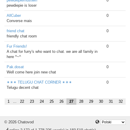
pewdiepiemustwin
0
pewdiepie is loser
AllCuber
0
Converse mais
friend chat
0
friendly chat room
Fur Friends!
0
A chat for furry's who want to chat. we are all family in
here ^~^
Pak.dosat
0
Well come here join new chat
✴☀✴ TELUGU CHAT CORNER ✴☀✴
0
Telugu decent chat
1
...
22
23
24
25
26
27
28
29
30
31
32
© 2026 Chatovod