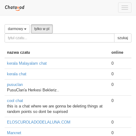
Toggle
naviga
darmowy
tylko w pl
szukaj
nazwa czatu
online
kerala Malayalam chat
0
kerala chat
0
pusuclan
0
PusuClan'a Herkesi Bekleriz..
cool chat
0
this is a chat where we are gonna be deleting things at
random points so dont be suprised
ELOSCUROLADODELALUNA.COM
0
Marxnet
0