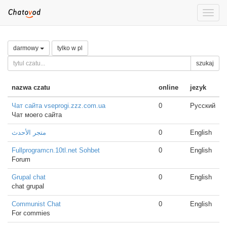
Toggle
naviga
darmowy
tylko w pl
szukaj
nazwa czatu
online
jezyk
Чат сайта vseprogi.zzz.com.ua
0
Русский
Чат моего сайта
متجر الأحدث
0
English
Fullprogramcn.10tl.net Sohbet
0
English
Forum
Grupal chat
0
English
chat grupal
Communist Chat
0
English
For commies