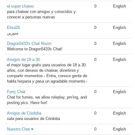
el super chateo
0
English
para chatear con amigos y conocidos y
conocer a personas nuevas
Elisa26
0
English
منورين
Dragon5433's Chat Room
0
English
Welcome to Dragon5433s Chat!
Amigos de 18 a 30
0
English
el mejor lugar gratis para usuarios de 18 a 30
años, con deseos de chatear, divertirse y
compartir momentos.- Entra, conoce gente de
habla hispana y pasa un agradable momento.-
Furry Chat
0
English
Chat for furries, we allow roleplay, pm'ing, and
posting pics. Have fun!
Amigos de Córdoba
0
English
sala para usuarios de Córdoba
Nuestro Chat ♥
0
English