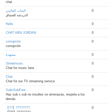
chat
الشات العالمي
0
الدردشه للعشاق
Hello
0
CHAT ABN JORDAN
0
corrupción
0
corrupción
مشهدیا
0
Streetmusic
0
Chat for music fans
Chat
0
Chat for our TV streaming service
SubxSubFree
0
Haz sub x sub no insultes no amenazas, respeta a los
demás.
【??】????????
0