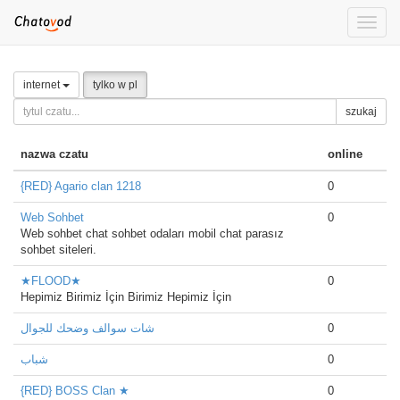
Toggle
naviga
internet
tylko w pl
szukaj
nazwa czatu
online
{RED} Agario clan 1218
0
Web Sohbet
0
Web sohbet chat sohbet odaları mobil chat parasız
sohbet siteleri.
★FLOOD★
0
Hepimiz Birimiz İçin Birimiz Hepimiz İçin
شات سوالف وضحك للجوال
0
شباب
0
{RED} BOSS Clan ★
0